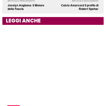
ARTICOLO PRECEDENTE
ARTICOLO SUCCESSIVO
Jocelyn Angloma: Il Motore
Calcio Amarcord il profilo di
della Fascia
Robert Spehar
LEGGI ANCHE