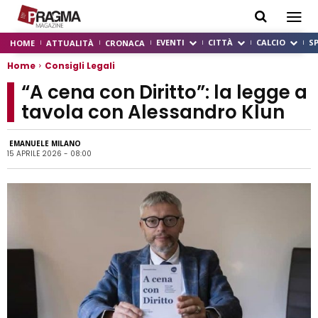
EVENTI
CITTÀ
CALCIO
S
HOME
ATTUALITÀ
CRONACA
Home
Consigli Legali
“A cena con Diritto”: la legge a
tavola con Alessandro Klun
EMANUELE MILANO
15 APRILE 2026 - 08:00