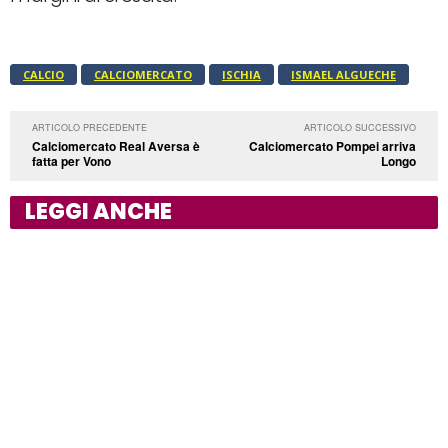
CALCIO
CALCIOMERCATO
ISCHIA
ISMAEL ALGUECHE
ARTICOLO PRECEDENTE
ARTICOLO SUCCESSIVO
Calciomercato Real Aversa è
Calciomercato Pompei arriva
fatta per Vono
Longo
LEGGI ANCHE