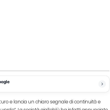
oogle
uro e lancia un chiaro segnale di continuità e
a verde”. La società gialloblù ha infatti annunciato