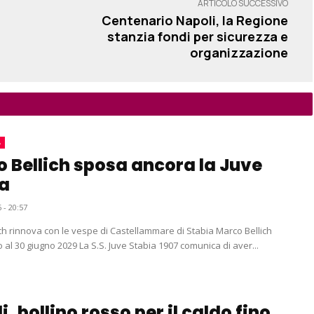
ARTICOLO SUCCESSIVO
Centenario Napoli, la Regione
stanzia fondi per sicurezza e
organizzazione
A
 Bellich sposa ancora la Juve
a
 - 20:57
 rinnova con le vespe di Castellammare di Stabia Marco Bellich
rinnova fino al 30 giugno 2029 La S.S. Juve Stabia 1907 comunica di aver...
, bollino rosso per il caldo fino