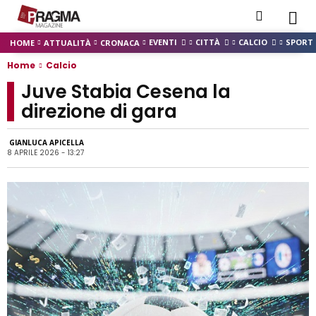
EVENTI
CITTÀ
CALCIO
SPORT
HOME
ATTUALITÀ
CRONACA
Home
Calcio
Juve Stabia Cesena la
direzione di gara
GIANLUCA APICELLA
8 APRILE 2026 - 13:27