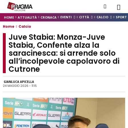
EVENTI
CITTÀ
CALCIO
SPORT
HOME
ATTUALITÀ
CRONACA
Home
Calcio
Juve Stabia: Monza-Juve
Stabia, Confente alza la
saracinesca: si arrende solo
all’incolpevole capolavoro di
Cutrone
GIANLUCA APICELLA
24 MAGGIO 2026 - 11:15