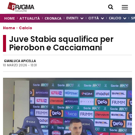
EVENTI
CITTÀ
CALCIO
S
HOME
ATTUALITÀ
CRONACA
Home
Calcio
Juve Stabia squalifica per
Pierobon e Cacciamani
GIANLUCA APICELLA
10 MARZO 2026 - 13:31