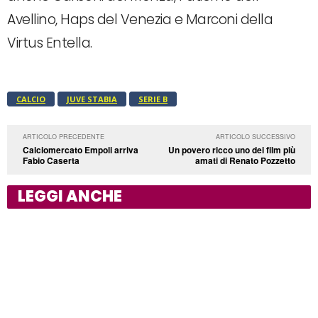
Avellino, Haps del Venezia e Marconi della
Virtus Entella.
CALCIO
JUVE STABIA
SERIE B
ARTICOLO PRECEDENTE
ARTICOLO SUCCESSIVO
Calciomercato Empoli arriva
Un povero ricco uno dei film più
Fabio Caserta
amati di Renato Pozzetto
LEGGI ANCHE