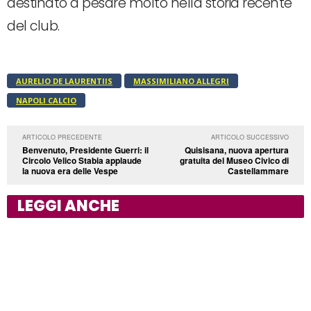
destinato a pesare molto nella storia recente
del club.
AURELIO DE LAURENTIIS
MASSIMILIANO ALLEGRI
NAPOLI CALCIO
ARTICOLO PRECEDENTE
ARTICOLO SUCCESSIVO
Benvenuto, Presidente Guerri: il
Quisisana, nuova apertura
Circolo Velico Stabia applaude
gratuita del Museo Civico di
la nuova era delle Vespe
Castellammare
LEGGI ANCHE