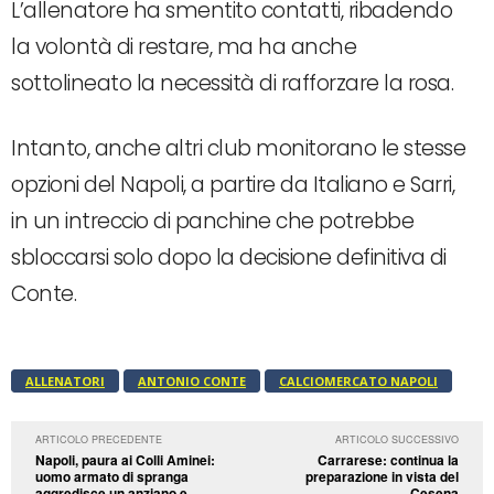
L’allenatore ha smentito contatti, ribadendo
la volontà di restare, ma ha anche
sottolineato la necessità di rafforzare la rosa.
Intanto, anche altri club monitorano le stesse
opzioni del Napoli, a partire da Italiano e Sarri,
in un intreccio di panchine che potrebbe
sbloccarsi solo dopo la decisione definitiva di
Conte.
ALLENATORI
ANTONIO CONTE
CALCIOMERCATO NAPOLI
ARTICOLO PRECEDENTE
ARTICOLO SUCCESSIVO
Napoli, paura ai Colli Aminei:
Carrarese: continua la
uomo armato di spranga
preparazione in vista del
aggredisce un anziano e
Cesena