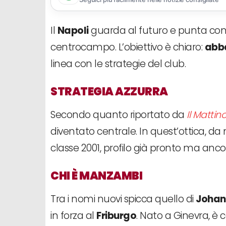
Il
Napoli
guarda al futuro e punta con de
centrocampo. L’obiettivo è chiaro:
abba
linea con le strategie del club.
STRATEGIA AZZURRA
Secondo quanto riportato da
Il Mattin
diventato centrale. In quest’ottica, da 
classe 2001, profilo già pronto ma anco
CHI È MANZAMBI
Tra i nomi nuovi spicca quello di
Johan
in forza al
Friburgo
. Nato a Ginevra, è 