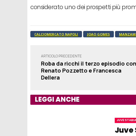
considerato uno dei prospetti più prome
CALCIOMERCATO NAPOLI
JOAO GOMES
MANZAM
ARTICOLO PRECEDENTE
Roba da ricchi il terzo episodio co
Renato Pozzetto e Francesca
Dellera
LEGGI ANCHE
JUVE STABI
Juve 