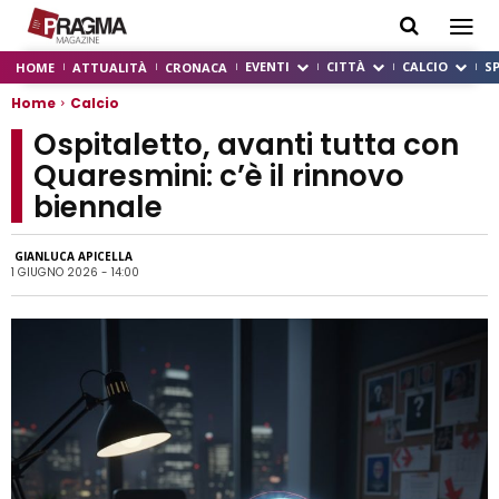
EVENTI
CITTÀ
CALCIO
S
HOME
ATTUALITÀ
CRONACA
Home
Calcio
Ospitaletto, avanti tutta con
Quaresmini: c’è il rinnovo
biennale
GIANLUCA APICELLA
1 GIUGNO 2026 - 14:00