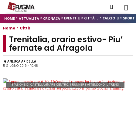
EVENTI
CITTÀ
CALCIO
SPORT
HOME
ATTUALITÀ
CRONACA
Home
Città
Trenitalia, orario estivo- Piu’
fermate ad Afragola
GIANLUCA APICELLA
5 GIUGNO 2019 - 10:48
STAZIONE DI CASTELLAMMARE CENTRO. I RUNNERS ATTENDONO IL TRENO