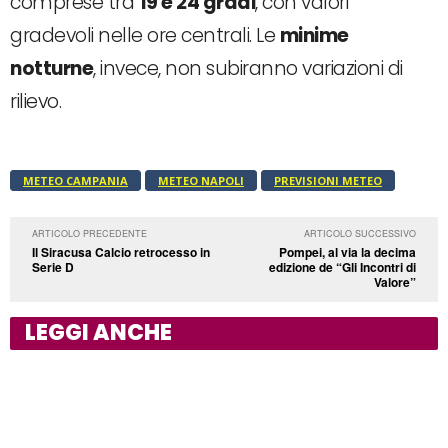
comprese tra
19 e 24 gradi
, con valori
gradevoli nelle ore centrali. Le
minime
notturne
, invece, non subiranno variazioni di
rilievo.
METEO CAMPANIA
METEO NAPOLI
PREVISIONI METEO
ARTICOLO PRECEDENTE
ARTICOLO SUCCESSIVO
Il Siracusa Calcio retrocesso in
Pompei, al via la decima
Serie D
edizione de “Gli Incontri di
Valore”
LEGGI ANCHE