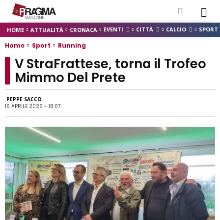
EVENTI
CITTÀ
CALCIO
SPORT
HOME
ATTUALITÀ
CRONACA
Home
Sport
Running
V StraFrattese, torna il Trofeo
Mimmo Del Prete
PEPPE SACCO
16 APRILE 2026 - 18:07