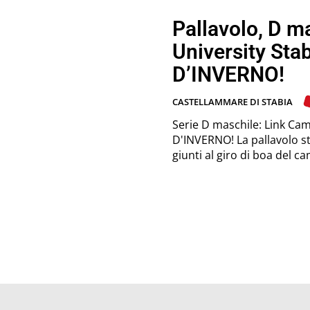
Pallavolo, D m
University St
D’INVERNO!
CASTELLAMMARE DI STABIA
Serie D maschile: Link Ca
D'INVERNO! La pallavolo stabiese maschile è al primo posto! Siamo
giunti al giro di boa del ca