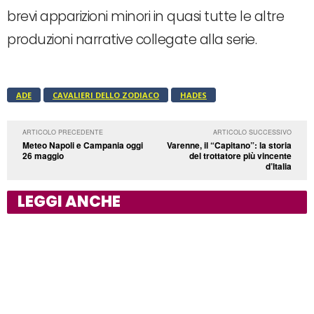
brevi apparizioni minori in quasi tutte le altre
produzioni narrative collegate alla serie.
ADE
CAVALIERI DELLO ZODIACO
HADES
ARTICOLO PRECEDENTE
ARTICOLO SUCCESSIVO
Meteo Napoli e Campania oggi
Varenne, il “Capitano”: la storia
26 maggio
del trottatore più vincente
d’Italia
LEGGI ANCHE