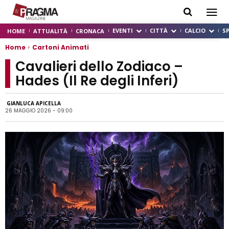
EVENTI
CITTÀ
CALCIO
S
HOME
ATTUALITÀ
CRONACA
Home
Cartoni Animati
Cavalieri dello Zodiaco –
Hades (Il Re degli Inferi)
GIANLUCA APICELLA
26 MAGGIO 2026 - 09:00