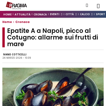
EVENTI
CITTÀ
CALCIO
SPORT
HOME
ATTUALITÀ
CRONACA
Home
Cronaca
Epatite A a Napoli, picco al
Cotugno: allarme sui frutti di
mare
IVANO COTTICELLI
26 MARZO 2026 - 10:39