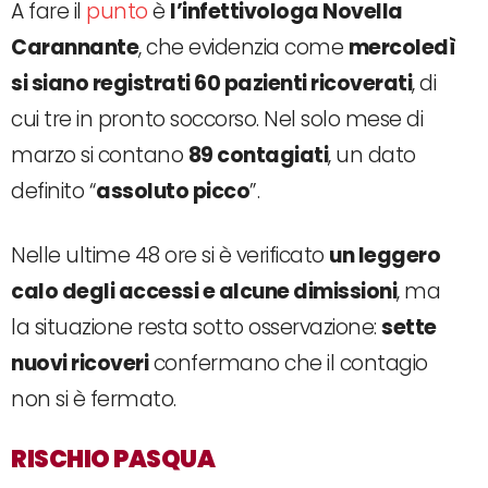
A fare il
punto
è
l’infettivologa Novella
Carannante
, che evidenzia come
mercoledì
si siano registrati 60 pazienti ricoverati
, di
cui tre in pronto soccorso. Nel solo mese di
marzo si contano
89 contagiati
, un dato
definito “
assoluto picco
”.
Nelle ultime 48 ore si è verificato
un leggero
calo degli accessi e alcune dimissioni
, ma
la situazione resta sotto osservazione:
sette
nuovi ricoveri
confermano che il contagio
non si è fermato.
RISCHIO PASQUA