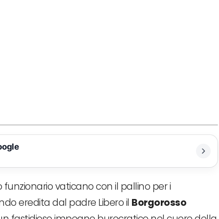
oogle
o funzionario vaticano con il pallino per i
do eredita dal padre Libero il
Borgorosso
 un fastidioso impegno burocratico nel cuore della