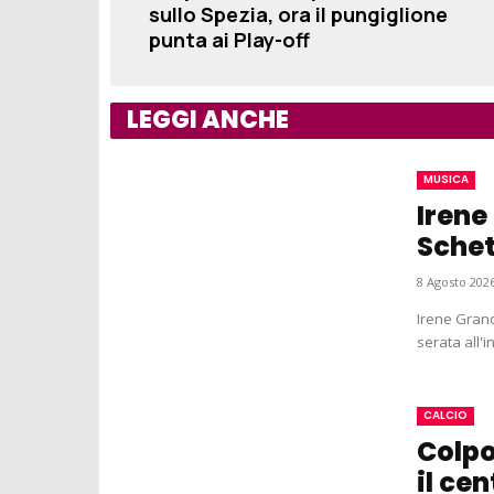
sullo Spezia, ora il pungiglione
punta ai Play-off
LEGGI ANCHE
MUSICA
Irene
Schet
8 Agosto 2026
Irene Grand
serata all'
CALCIO
Colpo
il ce