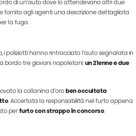
 bordo di un’auto dove lo attendevano altri due
fornito agli agenti una descrizione dettagliata
per la fuga.
o, i poliziotti hanno rintracciato l’auto segnalata in
a bordo tre giovani napoletani:
un 21enne e due
rovato la collanina d’oro
ben occultata
tto
. Accertata la responsabilità nel furto appena
esto per
furto con strappo in concorso
.