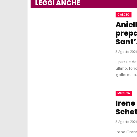
LEGGI ANCHE
CALCIO
Aniel
prepa
Sant’
8 Agosto 2026
Il puzzle de
ultimo, fon
giallorossa.
MUSICA
Irene
Schet
8 Agosto 2026
Irene Grand