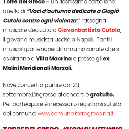
Torre del Greco
– Un ricchissimo cartellone
quello di
“Voci d’autunno dedicate a Giogiò
Cutolo contro ogni violenza”
rassegna
musicale dedicata a
Giovanbattista Cutolo
,
il giovane musicista ucciso a Napoli. Tanti i
musicisti partenopei di fama nazionale che si
esibiranno a
Villa Macrina
e presso gli
ex
Molini Meridionali Marzoli.
Nove concerti a partire dal 23
settembre.L’ingresso ai concerti è
gratuito.
Per partecipare è necessario registrarsi sul sito
del comune
:
www.comune.torregreco.na.it
.