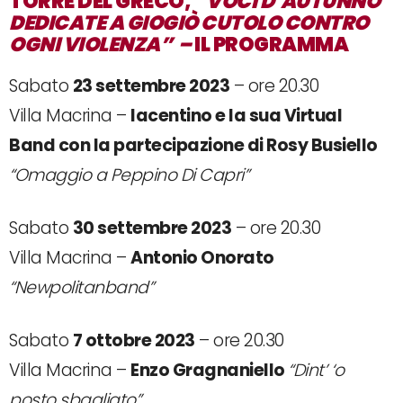
TORRE DEL GRECO,
“VOCI D’AUTUNNO
DEDICATE A GIOGIÒ CUTOLO CONTRO
OGNI VIOLENZA” –
IL PROGRAMMA
Sabato
23 settembre 2023
– ore 20.30
Villa Macrina –
Iacentino e la sua Virtual
Band con la partecipazione di Rosy Busiello
“Omaggio a Peppino Di Capri”
Sabato
30 settembre 2023
– ore 20.30
Villa Macrina –
Antonio Onorato
“Newpolitanband”
Sabato
7 ottobre 2023
– ore 20.30
Villa Macrina –
Enzo Gragnaniello
“Dint’ ‘o
posto sbagliato”