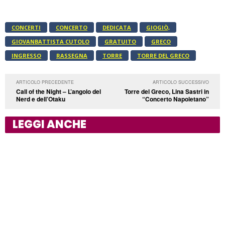
CONCERTI
CONCERTO
DEDICATA
GIOGIÒ,
GIOVANBATTISTA CUTOLO
GRATUITO
GRECO
INGRESSO
RASSEGNA
TORRE
TORRE DEL GRECO
ARTICOLO PRECEDENTE
ARTICOLO SUCCESSIVO
Call of the Night – L’angolo del
Torre del Greco, Lina Sastri in
Nerd e dell’Otaku
“Concerto Napoletano”
LEGGI ANCHE