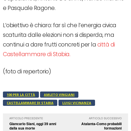
e Pasquale Ragone.
L’obiettivo è chiaro: far sì che l’energia civica
scaturita dalle elezioni non si disperda, ma
continui a dare frutti concreti per la
città di
Castellammare di Stabia.
(foto di repertorio)
100 PER LA CITTÀ
AMLETO VINGIANI
CASTELLAMMARE DI STABIA
LUIGI VICINANZA
ARTICOLO PRECEDENTE
ARTICOLO SUCCESSIVO
Giancarlo Siani, oggi 39 anni
Atalanta-Como probabili
dalla sua morte
formazioni