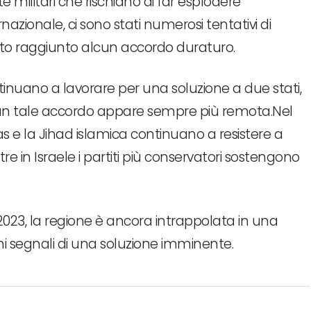
te militari che rischiano di far esplodere
nazionale, ci sono stati numerosi tentativi di
to raggiunto alcun accordo duraturo.
continuano a lavorare per una soluzione a due stati,
e un tale accordo appare sempre più remota.Nel
 e la Jihad islamica continuano a resistere a
 in Israele i partiti più conservatori sostengono
023, la regione è ancora intrappolata in una
ochi segnali di una soluzione imminente.