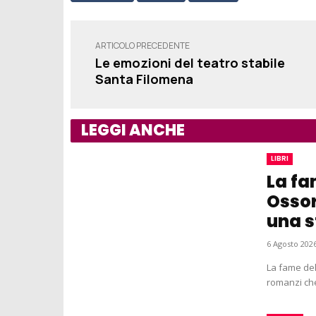
ARTICOLO PRECEDENTE
Le emozioni del teatro stabile
Santa Filomena
LEGGI ANCHE
LIBRI
La fa
Ossor
una s
6 Agosto 2026
La fame del
romanzi che