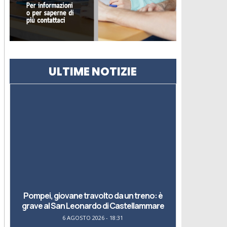
ULTIME NOTIZIE
Pompei, giovane travolto da un treno: è
grave al San Leonardo di Castellammare
6 AGOSTO 2026 - 18:31