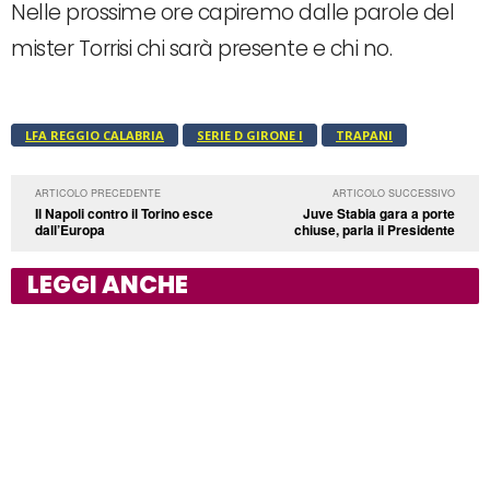
Nelle prossime ore capiremo dalle parole del
mister Torrisi chi sarà presente e chi no.
LFA REGGIO CALABRIA
SERIE D GIRONE I
TRAPANI
ARTICOLO PRECEDENTE
ARTICOLO SUCCESSIVO
Il Napoli contro il Torino esce
Juve Stabia gara a porte
dall’Europa
chiuse, parla il Presidente
LEGGI ANCHE