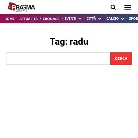
EVENTI
CITTÀ
CALCIO
SPOR
HOME
ATTUALITÀ
CRONACA
Tag:
radu
CERCA