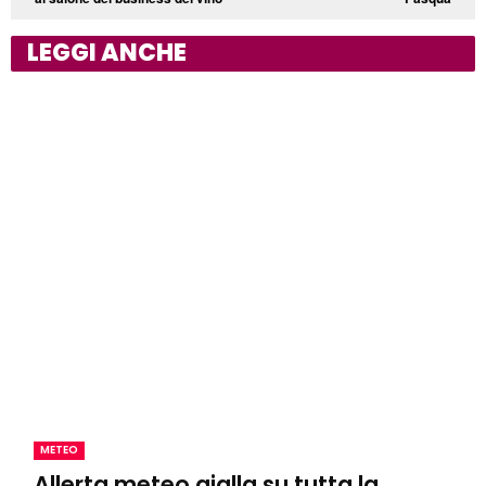
LEGGI ANCHE
METEO
Allerta meteo gialla su tutta la