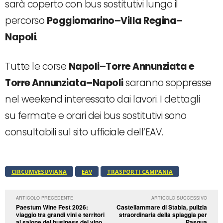
sarà coperto con bus sostitutivi lungo il
percorso
Poggiomarino–Villa Regina–
Napoli
.
Tutte le corse
Napoli–Torre Annunziata e
Torre Annunziata–Napoli
saranno soppresse
nel weekend interessato dai lavori. I dettagli
su fermate e orari dei bus sostitutivi sono
consultabili sul sito ufficiale dell’EAV.
CIRCUMVESUVIANA
EAV
TRASPORTI CAMPANIA
ARTICOLO PRECEDENTE
ARTICOLO SUCCESSIVO
Paestum Wine Fest 2026:
Castellammare di Stabia, pulizia
viaggio tra grandi vini e territori
straordinaria della spiaggia per
al salone del business del vino
Pasqua