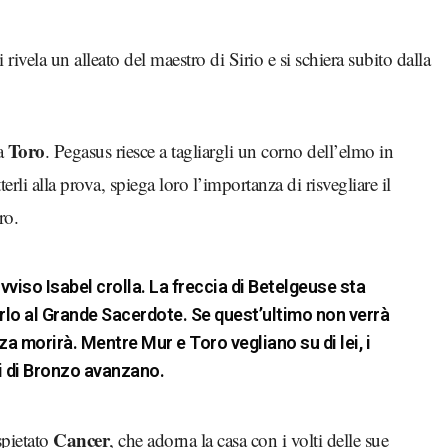
si rivela un alleato del maestro di Sirio e si schiera subito dalla
Toro
a
. Pegasus riesce a tagliargli un corno dell’elmo in
erli alla prova, spiega loro l’importanza di risvegliare il
ro.
vviso Isabel crolla. La freccia di Betelgeuse sta
rlo al Grande Sacerdote. Se quest’ultimo non verrà
a morirà. Mentre Mur e Toro vegliano su di lei, i
i di Bronzo avanzano.
Cancer
spietato
, che adorna la casa con i volti delle sue