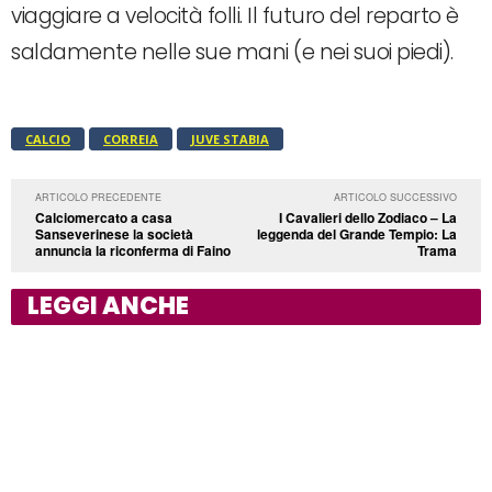
viaggiare a velocità folli. Il futuro del reparto è
saldamente nelle sue mani (e nei suoi piedi).
CALCIO
CORREIA
JUVE STABIA
ARTICOLO PRECEDENTE
ARTICOLO SUCCESSIVO
Calciomercato a casa
I Cavalieri dello Zodiaco – La
Sanseverinese la società
leggenda del Grande Tempio: La
annuncia la riconferma di Faino
Trama
LEGGI ANCHE