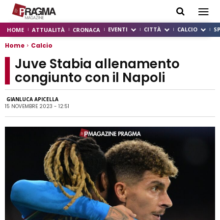
EVENTI
CITTÀ
CALCIO
S
HOME
ATTUALITÀ
CRONACA
Home
Calcio
Juve Stabia allenamento
congiunto con il Napoli
GIANLUCA APICELLA
15 NOVEMBRE 2023 - 12:51