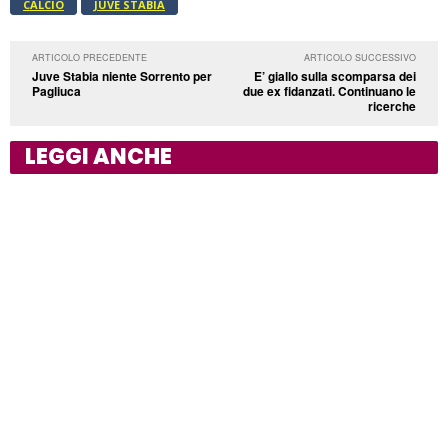
CALCIO
JUVE STABIA
ARTICOLO PRECEDENTE
ARTICOLO SUCCESSIVO
Juve Stabia niente Sorrento per
E’ giallo sulla scomparsa dei
Pagliuca
due ex fidanzati. Continuano le
ricerche
LEGGI ANCHE