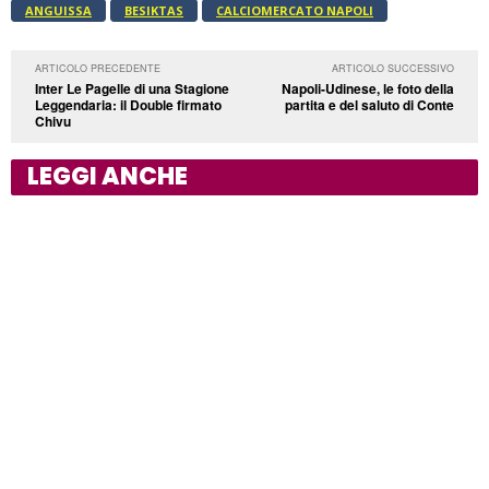
ANGUISSA
BESIKTAS
CALCIOMERCATO NAPOLI
ARTICOLO PRECEDENTE
ARTICOLO SUCCESSIVO
Inter Le Pagelle di una Stagione
Napoli-Udinese, le foto della
Leggendaria: il Double firmato
partita e del saluto di Conte
Chivu
LEGGI ANCHE