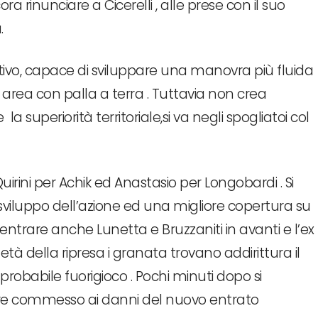
ra rinunciare a Cicerelli , alle prese con il suo
.
tivo, capace di sviluppare una manovra più fluida
 area con palla a terra . Tuttavia non crea
la superiorità territoriale,si va negli spogliatoi col
irini per Achik ed Anastasio per Longobardi . Si
sviluppo dell’azione ed una migliore copertura su
ntrare anche Lunetta e Bruzzaniti in avanti e l’ex
à della ripresa i granata trovano addirittura il
robabile fuorigioco . Pochi minuti dopo si
ore commesso ai danni del nuovo entrato