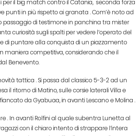
hi per il big match contro il Catania, seconda forza
 punti in più rispetto ai granata . Com’è noto ad
eso passaggio di testimone in panchina tra mister
nta curiosità sugli spalti per vedere l’operato del
de di puntare alla conquista di un piazzamento
ff in maniera competitiva, considerando che il
dal Benevento.
ità tattica . Si passa dal classico 5-3-2 ad un
a il ritorno di Matino, sulle corsie laterali Villa e
ancato da Gyabuaa, in avanti Lescano e Molina .
e . In avanti Rolfini al quale subentra Lunetta al
 ragazzi con il chiaro intento di strappare l’intera