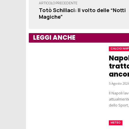
ARTICOLO PRECEDENTE
Totò Schillaci: Il volto delle “Notti
Magiche”
LEGGI ANCHE
CALCIO NAP
Napo
tratt
ancor
5 Agosto 2026
Il Napoli l
attualmente
dello Sport, 
METEO