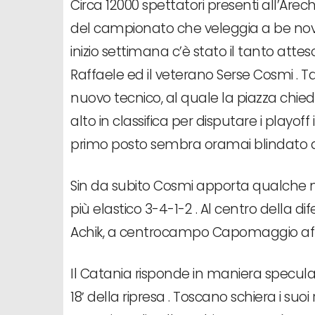
Circa 12000 spettatori presenti all’Arec
del campionato che veleggia a be nove
inizio settimana c’è stato il tanto att
Raffaele ed il veterano Serse Cosmi . Ta
nuovo tecnico, al quale la piazza chie
alto in classifica per disputare i playo
primo posto sembra oramai blindato 
Sin da subito Cosmi apporta qualche nov
più elastico 3-4-1-2 . Al centro della difes
Achik, a centrocampo Capomaggio affi
Il Catania risponde in maniera specular
18′ della ripresa . Toscano schiera i suoi