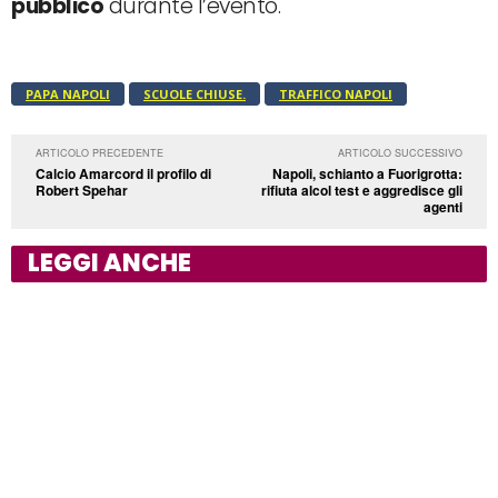
pubblico
durante l’evento.
PAPA NAPOLI
SCUOLE CHIUSE.
TRAFFICO NAPOLI
ARTICOLO PRECEDENTE
ARTICOLO SUCCESSIVO
Calcio Amarcord il profilo di
Napoli, schianto a Fuorigrotta:
Robert Spehar
rifiuta alcol test e aggredisce gli
agenti
LEGGI ANCHE