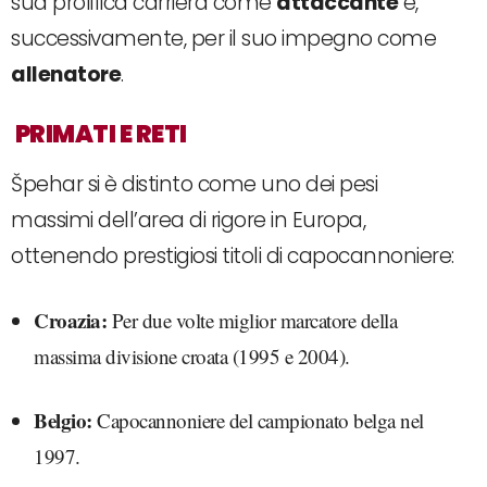
sua prolifica carriera come
attaccante
e,
successivamente, per il suo impegno come
allenatore
.
PRIMATI E RETI
Špehar si è distinto come uno dei pesi
massimi dell’area di rigore in Europa,
ottenendo prestigiosi titoli di capocannoniere:
Croazia:
Per due volte miglior marcatore della
massima divisione croata (1995 e 2004).
Belgio:
Capocannoniere del campionato belga nel
1997.