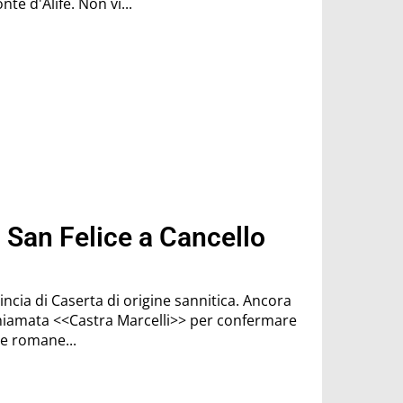
Molise, si giunge a Piedimonte d'Alife. Non vi...
di San Felice a Cancello
incia di Caserta di origine sannitica. Ancora
 chiamata <<Castra Marcelli>> per confermare
pe romane...