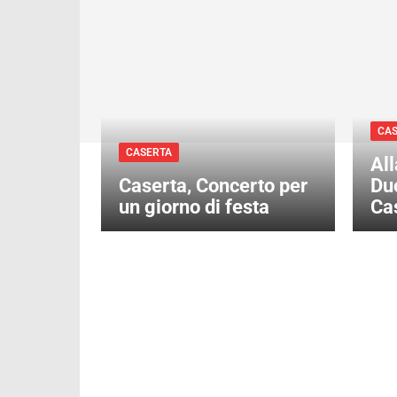
CA
CASERTA
All
Caserta, Concerto per
Du
un giorno di festa
Ca