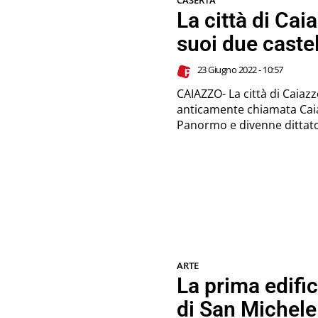
CASERTA
La città di Caia
suoi due castel
23 Giugno 2022 - 10:57
CAIAZZO- La città di Caiazz
anticamente chiamata Caiata. Nel 154 a.C. Cornelio Scipione 
Panormo e divenne dittator
ARTE
La prima edifi
di San Michele 