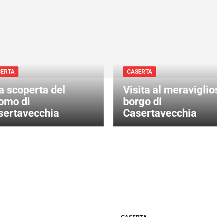
SERTA
CASERTA
a scoperta del
Visita al meraviglio
omo di
borgo di
sertavecchia
Casertavecchia