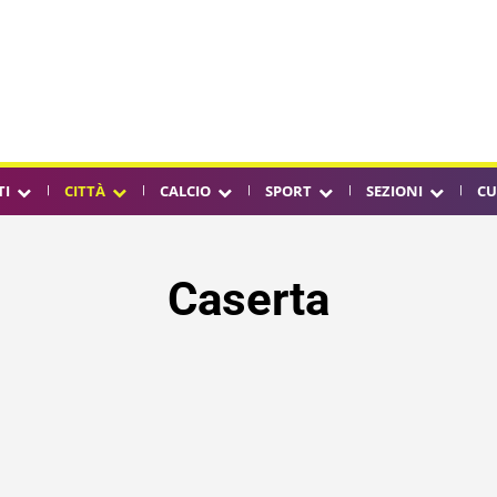
TI
CITTÀ
CALCIO
SPORT
SEZIONI
CU
Caserta
SA
CAPUA
CASTELLAMMARE DI STABIA
NAPOLI CITTÀ
P