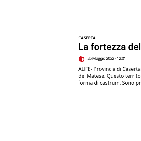
CASERTA
La fortezza dell
26 Maggio 2022 - 12:01
ALIFE- Provincia di Caser
del Matese. Questo territorio appartenne ai romani nel 326 a. C sotto
forma di castr