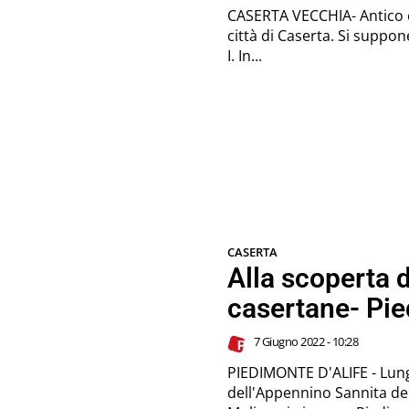
CASERTA VECCHIA- Antico c
città di Caserta. Si suppone che il castello risalga al tempo di Pandone
I. In...
CASERTA
Alla scoperta 
casertane- Pie
7 Giugno 2022 - 10:28
PIEDIMONTE D'ALIFE - Lun
dell'Appennino Sannita del