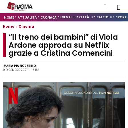
EVENTI
CITTÀ
CALCIO
SPORT
HOME
ATTUALITÀ
CRONACA
Home
Cinema
“Il treno dei bambini” di Viola
Ardone approda su Netflix
grazie a Cristina Comencini
MARIA PIA NOCERINO
9 DICEMBRE 2024 - 16:52