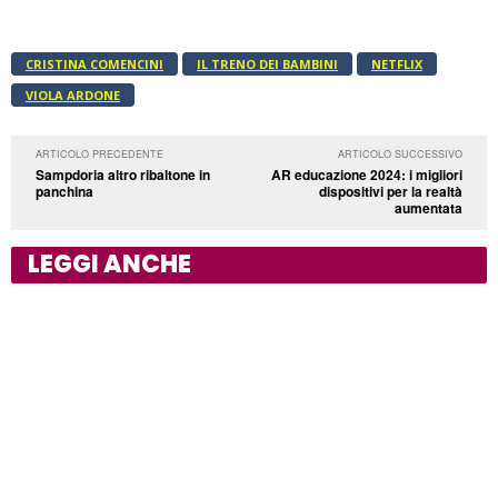
CRISTINA COMENCINI
IL TRENO DEI BAMBINI
NETFLIX
VIOLA ARDONE
ARTICOLO PRECEDENTE
ARTICOLO SUCCESSIVO
Sampdoria altro ribaltone in
AR educazione 2024: i migliori
panchina
dispositivi per la realtà
aumentata
LEGGI ANCHE