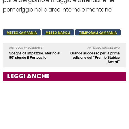
parte del giorno e maggiore attenzione nel
pomeriggio nelle aree interne e montane.
METEO CAMPANIA
METEO NAPOLI
TEMPORALI CAMPANIA
ARTICOLO PRECEDENTE
ARTICOLO SUCCESSIVO
Spagna da impazzire: Merino al
Grande successo per la prima
90′ stende il Portogallo
edizione del “Premio Stabiae
Award”
LEGGI ANCHE