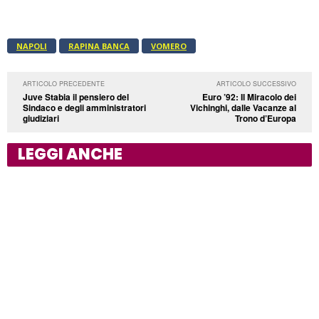
NAPOLI
RAPINA BANCA
VOMERO
ARTICOLO PRECEDENTE
ARTICOLO SUCCESSIVO
Juve Stabia il pensiero del
Euro ’92: Il Miracolo dei
Sindaco e degli amministratori
Vichinghi, dalle Vacanze al
giudiziari
Trono d’Europa
LEGGI ANCHE