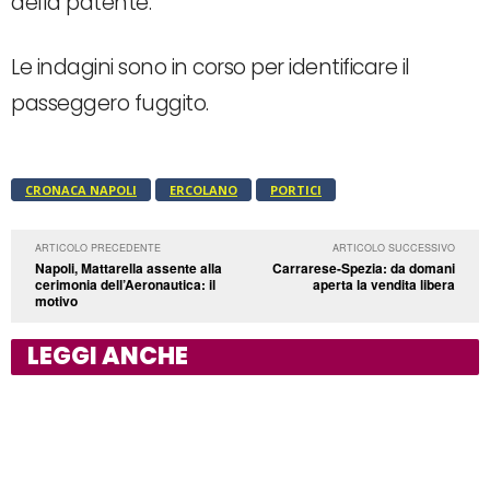
della patente.
Le indagini sono in corso per identificare il
passeggero fuggito.
CRONACA NAPOLI
ERCOLANO
PORTICI
ARTICOLO PRECEDENTE
ARTICOLO SUCCESSIVO
Napoli, Mattarella assente alla
Carrarese-Spezia: da domani
cerimonia dell’Aeronautica: il
aperta la vendita libera
motivo
LEGGI ANCHE