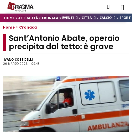
EVENTI
CITTÀ
CALCIO
SPORT
HOME
ATTUALITÀ
CRONACA
Home
Cronaca
Sant’Antonio Abate, operaio
precipita dal tetto: è grave
IVANO COTTICELLI
20 MARZO 2026 - 09:43