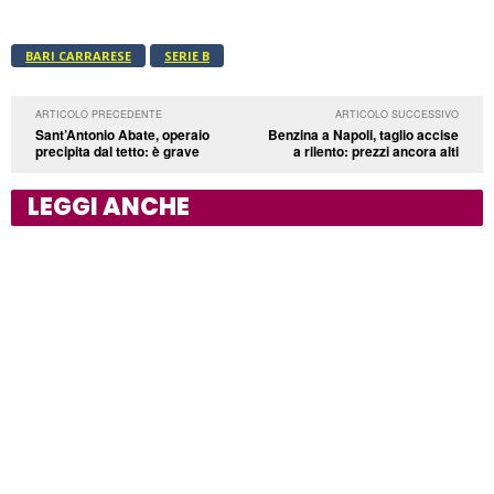
BARI CARRARESE
SERIE B
ARTICOLO PRECEDENTE
ARTICOLO SUCCESSIVO
Sant’Antonio Abate, operaio
Benzina a Napoli, taglio accise
precipita dal tetto: è grave
a rilento: prezzi ancora alti
LEGGI ANCHE