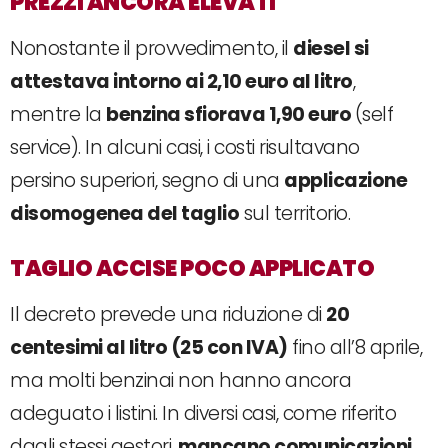
PREZZI ANCORA ELEVATI
Nonostante il provvedimento, il
diesel si
attestava intorno ai 2,10 euro al litro
,
mentre la
benzina sfiorava 1,90 euro
(self
service). In alcuni casi, i costi risultavano
persino superiori, segno di una
applicazione
disomogenea del taglio
sul territorio.
TAGLIO ACCISE POCO APPLICATO
Il decreto prevede una riduzione di
20
centesimi al litro (25 con IVA)
fino all’8 aprile,
ma molti benzinai non hanno ancora
adeguato i listini. In diversi casi, come riferito
dagli stessi gestori,
mancano comunicazioni