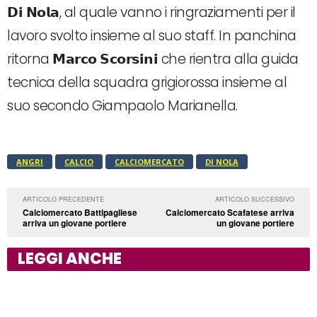
𝗗𝗶 𝗡𝗼𝗹𝗮, al quale vanno i ringraziamenti per il
lavoro svolto insieme al suo staff. In panchina
ritorna 𝗠𝗮𝗿𝗰𝗼 𝗦𝗰𝗼𝗿𝘀𝗶𝗻𝗶 che rientra alla guida
tecnica della squadra grigiorossa insieme al
suo secondo Giampaolo Marianella.
ANGRI
CALCIO
CALCIOMERCATO
DI NOLA
ARTICOLO PRECEDENTE
ARTICOLO SUCCESSIVO
Calciomercato Battipagliese
Calciomercato Scafatese arriva
arriva un giovane portiere
un giovane portiere
LEGGI ANCHE