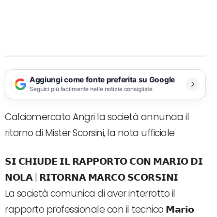
Aggiungi come fonte preferita su Google
Seguici più facilmente nelle notizie consigliate
Calciomercato Angri la società annuncia il
ritorno di Mister Scorsini, la nota ufficiale
𝗦𝗜 𝗖𝗛𝗜𝗨𝗗𝗘 𝗜𝗟 𝗥𝗔𝗣𝗣𝗢𝗥𝗧𝗢 𝗖𝗢𝗡 𝗠𝗔𝗥𝗜𝗢 𝗗𝗜
𝗡𝗢𝗟𝗔 | 𝗥𝗜𝗧𝗢𝗥𝗡𝗔 𝗠𝗔𝗥𝗖𝗢 𝗦𝗖𝗢𝗥𝗦𝗜𝗡𝗜
La società comunica di aver interrotto il
rapporto professionale con il tecnico 𝗠𝗮𝗿𝗶𝗼