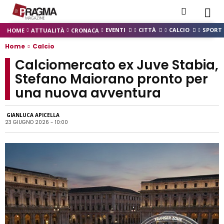
EVENTI
CITTÀ
CALCIO
SPORT
HOME
ATTUALITÀ
CRONACA
Home
Calcio
Calciomercato ex Juve Stabia,
Stefano Maiorano pronto per
una nuova avventura
GIANLUCA APICELLA
23 GIUGNO 2026 - 10:00