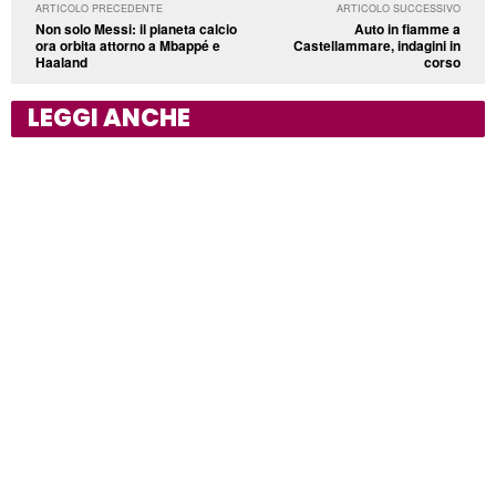
ARTICOLO PRECEDENTE
ARTICOLO SUCCESSIVO
Non solo Messi: il pianeta calcio
Auto in fiamme a
ora orbita attorno a Mbappé e
Castellammare, indagini in
Haaland
corso
LEGGI ANCHE