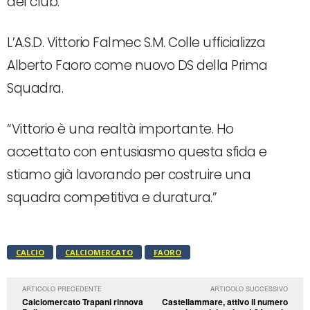
del club:
L’A.S.D. Vittorio Falmec S.M. Colle ufficializza
Alberto Faoro come nuovo DS della Prima
Squadra.
“Vittorio è una realtà importante. Ho
accettato con entusiasmo questa sfida e
stiamo già lavorando per costruire una
squadra competitiva e duratura.”
CALCIO
CALCIOMERCATO
FAORO
ARTICOLO PRECEDENTE
ARTICOLO SUCCESSIVO
Calciomercato Trapani rinnova
Castellammare, attivo il numero