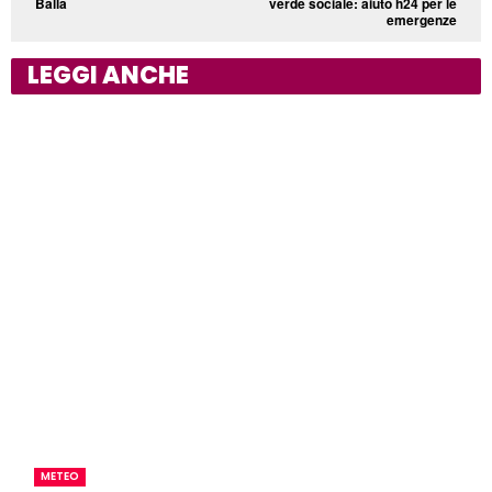
Balla
verde sociale: aiuto h24 per le
emergenze
LEGGI ANCHE
METEO