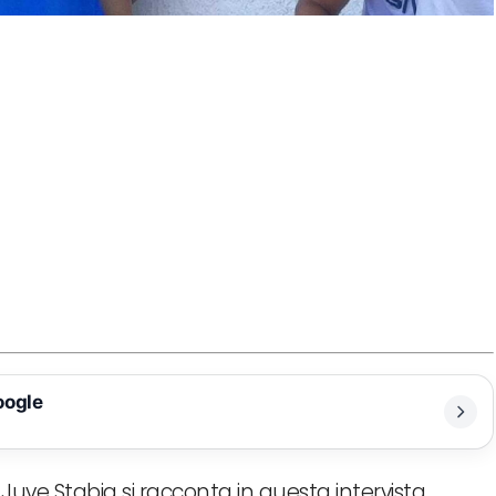
oogle
 Juve Stabia si racconta in questa intervista