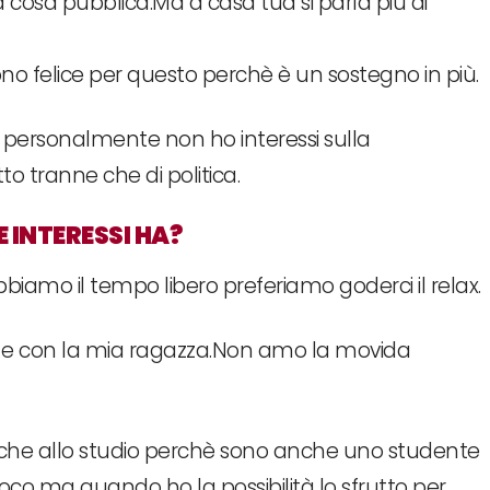
osa pubblica.Ma a casa tua si parla più di
no felice per questo perchè è un sostegno in più.
è personalmente non ho interessi sulla
o tranne che di politica.
INTERESSI HA?
amo il tempo libero preferiamo goderci il relax.
ici e con la mia ragazza.Non amo la movida
nche allo studio perchè sono anche uno studente
poco ma quando ho la possibilità lo sfrutto per