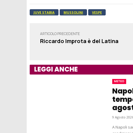
JUVE STABIA
MUSSOLINI
VESPE
ARTICOLO PRECEDENTE
Riccardo Improta è del Latina
LEGGI ANCHE
METEO
Napol
tempo
agos
9 Agosto 2026
A Napoli sa