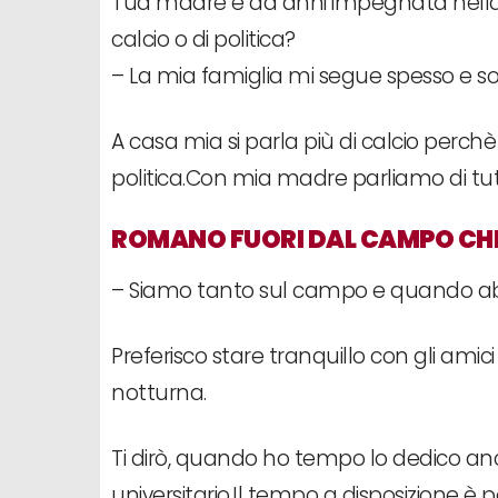
Tua madre è da anni impegnata nella c
calcio o di politica?
– La mia famiglia mi segue spesso e so
A casa mia si parla più di calcio perch
politica.Con mia madre parliamo di tutt
ROMANO FUORI DAL CAMPO CHE 
– Siamo tanto sul campo e quando abbi
Preferisco stare tranquillo con gli am
notturna.
Ti dirò, quando ho tempo lo dedico a
universitario.Il tempo a disposizione è 