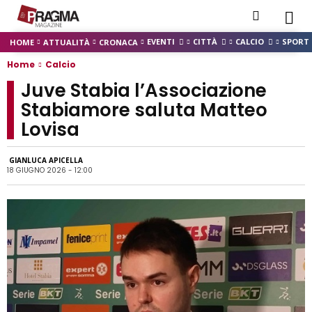
EVENTI
CITTÀ
CALCIO
SPORT
HOME
ATTUALITÀ
CRONACA
Home
Calcio
Juve Stabia l’Associazione
Stabiamore saluta Matteo
Lovisa
GIANLUCA APICELLA
18 GIUGNO 2026 - 12:00