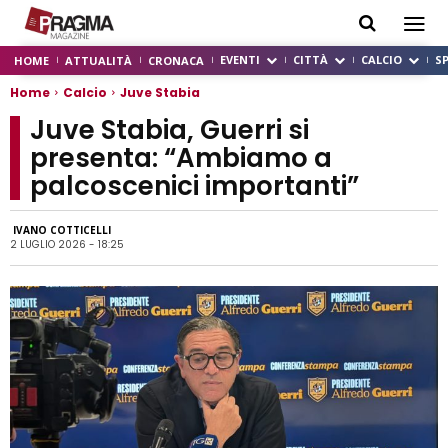
EVENTI
CITTÀ
CALCIO
S
HOME
ATTUALITÀ
CRONACA
Home
Calcio
Juve Stabia
Juve Stabia, Guerri si
presenta: “Ambiamo a
palcoscenici importanti”
IVANO COTTICELLI
2 LUGLIO 2026 - 18:25