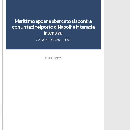
Marittimo appena sbarcato si scontra
con un taxi nel porto di Napoli: è in terapia
intensiva
7 AGOSTO 2026 - 11:59
PUBBLICITA