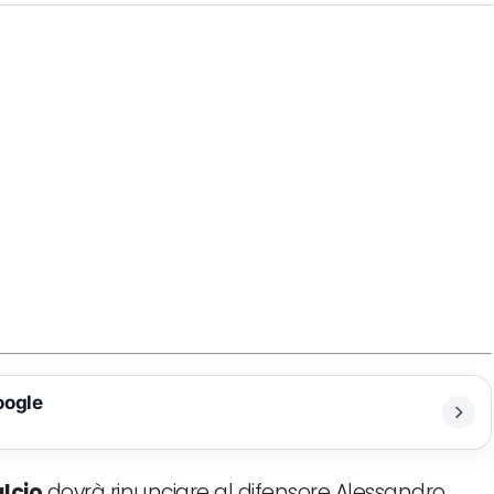
oogle
lcio
dovrà rinunciare al difensore Alessandro