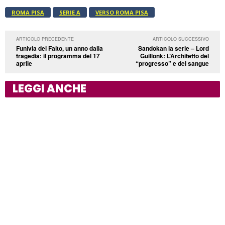
ROMA PISA
SERIE A
VERSO ROMA PISA
ARTICOLO PRECEDENTE
ARTICOLO SUCCESSIVO
Funivia del Faito, un anno dalla
Sandokan la serie – Lord
tragedia: il programma del 17
Guillonk: L’Architetto del
aprile
“progresso” e del sangue
LEGGI ANCHE