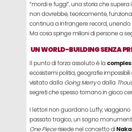
“mordi e fuggi”, una storia che supera i 
non dovrebbe, teoricamente, funzionare
continua a infrangere record, unendo 
Ma cosa spinge milioni di persone a seg
UN WORLD-BUILDING SENZA PR
Il punto di forza assoluto è la
comples
ecosistemi politici, geografie impossibili
visitato dalla
Going Merry
o dalla
Thou
segreti che spesso tornano in gioco cen
I lettori non guardano Luffy; viaggiano
passato tragico, un sogno monumentale 
One Piece
risiede nel concetto di
Nak