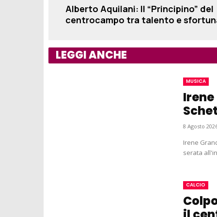
Alberto Aquilani: Il “Principino” del
centrocampo tra talento e sfortun
LEGGI ANCHE
MUSICA
Irene
Schet
8 Agosto 2026
Irene Grand
serata all'
CALCIO
Colpo
il ce