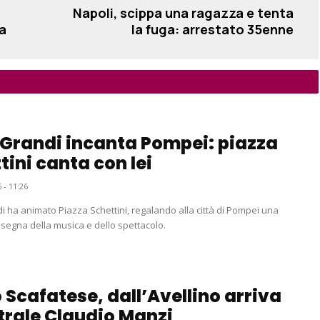
Napoli, scippa una ragazza e tenta
a
la fuga: arrestato 35enne
 Grandi incanta Pompei: piazza
tini canta con lei
 - 11:26
i ha animato Piazza Schettini, regalando alla città di Pompei una
insegna della musica e dello spettacolo.
 Scafatese, dall’Avellino arriva
ntrale Claudio Manzi