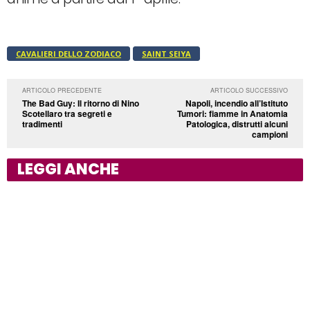
CAVALIERI DELLO ZODIACO
SAINT SEIYA
ARTICOLO PRECEDENTE
ARTICOLO SUCCESSIVO
The Bad Guy: Il ritorno di Nino
Napoli, incendio all’Istituto
Scotellaro tra segreti e
Tumori: fiamme in Anatomia
tradimenti
Patologica, distrutti alcuni
campioni
LEGGI ANCHE